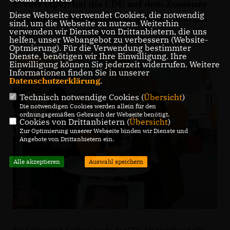
Preetz (kpv)) hat die CDU auf dem Zossener
Diese Webseite verwendet Cookies, die notwendig
Marktplatz beim demokratischen Markt der
sind, um die Webseite zu nutzen. Weiterhin
verwenden wir Dienste von Drittanbietern, die uns
Möglichkeiten mitgemacht.
helfen, unser Webangebot zu verbessern (Website-
Optmierung). Für die Verwendung bestimmter
Dienste, benötigen wir Ihre Einwilligung. Ihre
Einwilligung können Sie jederzeit widerrufen. Weitere
Informationen finden Sie in unserer
Datenschutzerklärung
.
Technisch notwendige Cookies (
Übersicht
)
Die notwendigen Cookies werden allein für den
ordnungsgemäßen Gebrauch der Webseite benötigt.
Cookies von Drittanbietern (
Übersicht
)
Zur Optimierung unserer Webseite binden wir Dienste und
Angebote von Drittanbietern ein.
Alle akzeptieren
Auswahl speichern
Bei Kaffee und Kuchen, wozu der CDU Stadtverband alle