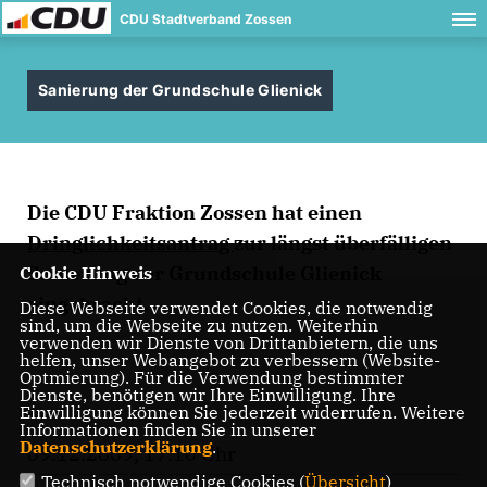
CDU Stadtverband Zossen
Sanierung der Grundschule Glienick
Die CDU Fraktion Zossen hat einen
Dringlichkeitsantrag
zur längst überfälligen
Sanierung der Grundschule Glienick
Cookie Hinweis
eingebracht.
Diese Webseite verwendet Cookies, die notwendig
sind, um die Webseite zu nutzen. Weiterhin
verwenden wir Dienste von Drittanbietern, die uns
helfen, unser Webangebot zu verbessern (Website-
Optmierung). Für die Verwendung bestimmter
Dienste, benötigen wir Ihre Einwilligung. Ihre
Einwilligung können Sie jederzeit widerrufen. Weitere
Informationen finden Sie in unserer
Datenschutzerklärung
.
09.12.2009, 17:10 Uhr
Technisch notwendige Cookies (
Übersicht
)