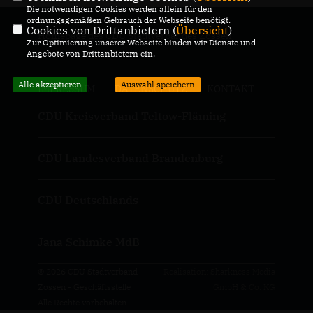
Die notwendigen Cookies werden allein für den
ordnungsgemäßen Gebrauch der Webseite benötigt.
Cookies von Drittanbietern (
Übersicht
)
Homepage des CDU Stadtverbandes Zossen
Zur Optimierung unserer Webseite binden wir Dienste und
Angebote von Drittanbietern ein.
Alle akzeptieren
Auswahl speichern
IMPRESSUM
DATENSCHUTZ
KONTAKT
CDU Kreisverband Teltow-Fläming
CDU Landesverband Brandenburg
CDU Deutschlands
Jana Schimke MdB
© 2026 CDU Stadtverband
Realisation: Sharkness Media
Zossen - Geschäftsstelle
GmbH & Co. KG
Alle Rechte vorbehalten.