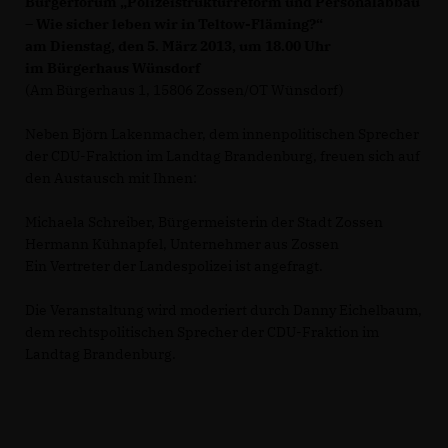
Bürgerforum „Polizeistrukturreform und Personalabbau
– Wie sicher leben wir in Teltow-Fläming?“
am Dienstag, den 5. März 2013, um 18.00 Uhr
im Bürgerhaus Wünsdorf
(Am Bürgerhaus 1, 15806 Zossen/OT Wünsdorf)
Neben Björn Lakenmacher, dem innenpolitischen Sprecher
der CDU-Fraktion im Landtag Brandenburg, freuen sich auf
den Austausch mit Ihnen:
Michaela Schreiber, Bürgermeisterin der Stadt Zossen
Hermann Kühnapfel, Unternehmer aus Zossen
Ein Vertreter der Landespolizei ist angefragt.
Die Veranstaltung wird moderiert durch Danny Eichelbaum,
dem rechtspolitischen Sprecher der CDU-Fraktion im
Landtag Brandenburg.