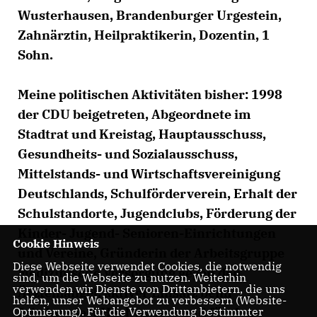
Wusterhausen, Brandenburger Urgestein,
Zahnärztin, Heilpraktikerin, Dozentin, 1
Sohn.
Meine politischen Aktivitäten bisher: 1998
der CDU beigetreten, Abgeordnete im
Stadtrat und Kreistag, Hauptausschuss,
Gesundheits- und Sozialausschuss,
Mittelstands- und Wirtschaftsvereinigung
Deutschlands, Schulförderverein, Erhalt der
Schulstandorte, Jugendclubs, Förderung der
Kinder- Jugend- Senioren-Einrichtungen
Cookie Hinweis
und Vereine, Gründerin der Arbeitsgruppe
Diese Webseite verwendet Cookies, die notwendig
Medizinische Versorgung gegen den
sind, um die Webseite zu nutzen. Weiterhin
verwenden wir Dienste von Drittanbietern, die uns
Ärztemangel, aktiver Einsatz beim
helfen, unser Webangebot zu verbessern (Website-
Jahrhundert Hochwasser und für den
Optmierung). Für die Verwendung bestimmter