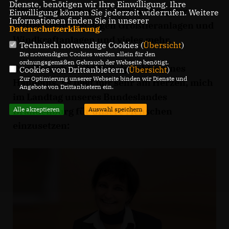
Dienste, benötigen wir Ihre Einwilligung. Ihre
Hochwasserschutz, Unterstützung der
Einwilligung können Sie jederzeit widerrufen. Weitere
Informationen finden Sie in unserer
Initiativgruppen gegen Großtieranlagen und
Datenschutzerklärung
.
Windkraftanlagen und vieles mehr.
Technisch notwendige Cookies (
Übersicht
)
Die notwendigen Cookies werden allein für den
ordnungsgemäßen Gebrauch der Webseite benötigt.
Der Mensch bleibt Mittelpunkt meines
Cookies von Drittanbietern (
Übersicht
)
Zur Optimierung unserer Webseite binden wir Dienste und
Handelns. Es liegt mir sehr am Herzen, mich
Angebote von Drittanbietern ein.
im Landtag unseres Bundeslandes
Brandenburg für unsere Menschen
Alle akzeptieren
Auswahl speichern
einzusetzen: