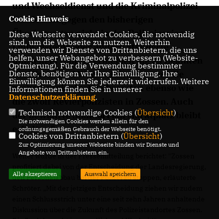
und Wechseldienst und die Kriminalpolizei
werden entgegen den bisherigen
Cookie Hinweis
Überlegungen nicht in das Polizeirevier
Diese Webseite verwendet Cookies, die notwendig
sind, um die Webseite zu nutzen. Weiterhin
Ludwigsfelde oder andere Standorte
verwenden wir Dienste von Drittanbietern, die uns
helfen, unser Webangebot zu verbessern (Website-
umziehen. Damit verbleiben die 25 Beamten
Optmierung). Für die Verwendung bestimmter
des Wach- und Wechseldienstes und die
Dienste, benötigen wir Ihre Einwilligung. Ihre
Einwilligung können Sie jederzeit widerrufen. Weitere
sechs Kriminalpolizeibeamten ebenso wie
Informationen finden Sie in unserer
Datenschutzerklärung
.
die zwölf Revierpolizisten in Zossen. Auch
Technisch notwendige Cookies (
Übersicht
)
der bewährte Standort am Marktplatz bleibt
Die notwendigen Cookies werden allein für den
erhalten."
ordnungsgemäßen Gebrauch der Webseite benötigt.
Cookies von Drittanbietern (
Übersicht
)
Zur Optimierung unserer Webseite binden wir Dienste und
Angebote von Drittanbietern ein.
Weiter wurde in der Pressemitteilung berichtet: "Zossen
profitiert dabei von der Entscheidung der Landesregierung,
Alle akzeptieren
Auswahl speichern
den Personalabbau bei der Polizei zu stoppen, erläuterte
Schröter. „Mit der jetzigen Entscheidung ziehen wir zudem
einen Schlussstrich unter eine seit zehn Jahren anhaltende
Diskussion über die Zukunft des Polizeistandortes Zossen.