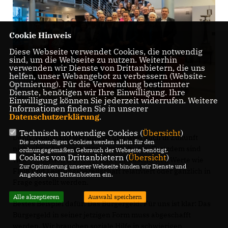
Cookie Hinweis
Diese Webseite verwendet Cookies, die notwendig
sind, um die Webseite zu nutzen. Weiterhin
verwenden wir Dienste von Drittanbietern, die uns
helfen, unser Webangebot zu verbessern (Website-
Optmierung). Für die Verwendung bestimmter
Dienste, benötigen wir Ihre Einwilligung. Ihre
Einwilligung können Sie jederzeit widerrufen. Weitere
Informationen finden Sie in unserer
Datenschutzerklärung
.
Technisch notwendige Cookies (
Übersicht
)
Denn: Wohlstand war und ist und wird auch in Zukunft
Die notwendigen Cookies werden allein für den
nicht ohne Anstrengungen möglich sein. Trotzdem sind
ordnungsgemäßen Gebrauch der Webseite benötigt.
Cookies von Drittanbietern (
Übersicht
)
viele Menschen frustriert und enttäuscht, weil Werte wie
Zur Optimierung unserer Webseite binden wir Dienste und
Fleiß und Leistungsbereitschaft relativiert oder gänzlich in
Angebote von Drittanbietern ein.
Frage gestellt werden.
Alle akzeptieren
Auswahl speichern
Bestes Beispiel dafür: Das Bürgergeld. Für uns ist klar: Das
Bürgergeld in seiner jetzigen Form muss abgeschafft
werden. Wir brauchen soziale Hilfe in schwierigen