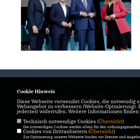
Homepage des CDU Stadtverbandes Zossen
Cookie Hinweis
IMPRESSUM
DATENSCHUTZ
Diese Webseite verwendet Cookies, die notwendig si
KONTAKT
Webangebot zu verbessern (Website-Optmierung). Fü
jederzeit widerrufen. Weitere Informationen finden
Technisch notwendige Cookies (
Übersicht
)
Die notwendigen Cookies werden allein für den ordnungsgemäßen 
Cookies von Drittanbietern (
Übersicht
)
Zur Optimierung unserer Webseite binden wir Dienste und Angebot