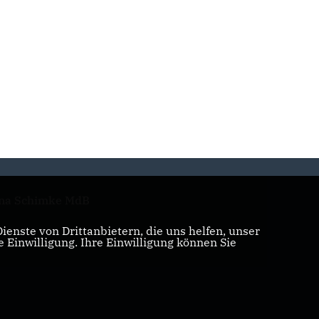
na Schimke MdB
enste von Drittanbietern, die uns helfen, unser
Einwilligung. Ihre Einwilligung können Sie