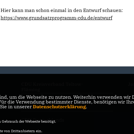
Hier kann man schon einmal in den Entwurf schauen:
https://www.grundsatzprogramm-cdu.de/entwurf
CDU Kreisverband Teltow-
Ja
Fläming
nd, um die Webseite zu nutzen. Weiterhin verwenden wir Di
r die Verwendung bestimmter Dienste, benötigen wir Ihre 
CDU Landesverband
 Sie in unserer
Datenschutzerklärung
.
Brandenburg
CDU Deutschlands
Gebrauch der Webseite benötigt.
e von Drittanbietern ein.