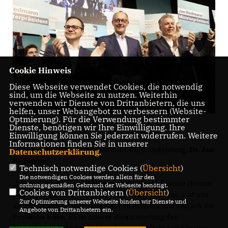
Cookie Hinweis
Diese Webseite verwendet Cookies, die notwendig
sind, um die Webseite zu nutzen. Weiterhin
verwenden wir Dienste von Drittanbietern, die uns
helfen, unser Webangebot zu verbessern (Website-
Optmierung). Für die Verwendung bestimmter
Dienste, benötigen wir Ihre Einwilligung. Ihre
Einwilligung können Sie jederzeit widerrufen. Weitere
Informationen finden Sie in unserer
Dazu erklärt der Vorsitzende der CDU Brandenburg,
Dr. Jan
Datenschutzerklärung
.
Redmann
:
Technisch notwendige Cookies (
Übersicht
)
Die notwendigen Cookies werden allein für den
Ich möchte auch in 10 Jahren noch stolz auf meine Heimat
ordnungsgemäßen Gebrauch der Webseite benötigt.
Cookies von Drittanbietern (
Übersicht
)
sein. Dafür müssen wir jetzt aufs Gaspedal treten und uns
Zur Optimierung unserer Webseite binden wir Dienste und
als Politik anstrengen, es besser zu machen und endlich die
Angebote von Drittanbietern ein.
Probleme lösen. Es ist unsere Verantwortung den