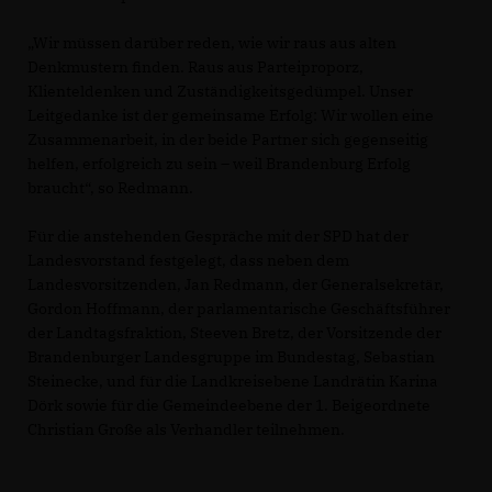
Wir müssen darüber reden, wie wir raus aus alten
Denkmustern finden. Raus aus Parteiproporz,
Klienteldenken und Zuständigkeitsgedümpel. Unser
Leitgedanke ist der gemeinsame Erfolg: Wir wollen eine
Zusammenarbeit, in der beide Partner sich gegenseitig
helfen, erfolgreich zu sein – weil Brandenburg Erfolg
braucht“, so Redmann.
Für die anstehenden Gespräche mit der SPD hat der
Landesvorstand festgelegt, dass neben dem
Landesvorsitzenden, Jan Redmann, der Generalsekretär,
Gordon Hoffmann, der parlamentarische Geschäftsführer
der Landtagsfraktion, Steeven Bretz, der Vorsitzende der
Brandenburger Landesgruppe im Bundestag, Sebastian
Steinecke, und für die Landkreisebene Landrätin Karina
Dörk sowie für die Gemeindeebene der 1. Beigeordnete
Christian Große als Verhandler teilnehmen.