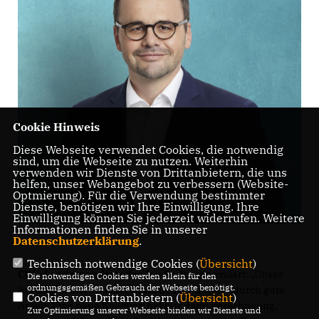
Cookie Hinweis
Diese Webseite verwendet Cookies, die notwendig
sind, um die Webseite zu nutzen. Weiterhin
verwenden wir Dienste von Drittanbietern, die uns
helfen, unser Webangebot zu verbessern (Website-
Optmierung). Für die Verwendung bestimmter
Dienste, benötigen wir Ihre Einwilligung. Ihre
Einwilligung können Sie jederzeit widerrufen. Weitere
Informationen finden Sie in unserer
Datenschutzerklärung
.
Technisch notwendige Cookies (
Übersicht
)
CDU-Landesvorsitzender Jan Redmann
erklärt: „Unser
Die notwendigen Cookies werden allein für den
ordnungsgemäßen Gebrauch der Webseite benötigt.
Auftrag ist klar: Vertrauen zurückgewinnen – durch gute
Cookies von Drittanbietern (
Übersicht
)
Arbeit. Eine neue Koalition hat nur dann Berechtigung,
Zur Optimierung unserer Webseite binden wir Dienste und