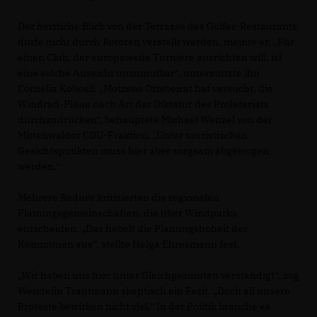
Der herrliche Blick von der Terrasse des Golfer-Restaurants
dürfe nicht durch Rotoren verstellt werden, meinte er. „Für
einen Club, der europaweite Turniere ausrichten will, ist
eine solche Aussicht unzumutbar“, unterstützte ihn
Cornelia Kobosil. „Motzens Ortsbeirat hat versucht, die
Windrad-Pläne nach Art der Diktatur des Proletariats
durchzudrücken“, behauptete Michael Wenzel von der
Mittenwalder CDU-Fraktion. „Unter touristischen
Gesichtspunkten muss hier aber sorgsam abgewogen
werden.“
Mehrere Redner kritisierten die regionalen
Planungsgemeinschaften, die über Windparks
entscheiden. „Das hebelt die Planungshoheit der
Kommunen aus“, stellte Helga Ehresmann fest.
Wir haben uns hier unter Gleichgesinnten verständigt“, zog
Wendelin Trautmann skeptisch ein Fazit. „Doch all unsere
Proteste bewirken nicht viel.“ In der Politik brauche es