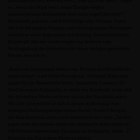
Landtagsfraktion, Steeven Bretz. „Was nützt es denn“, fragte
er, „wenn der Wind weht, seine Energie wegen
unzureichender Stromnetze aber nicht abgeführt wird?“
Rhetorisch gekonnt, mit durchdringender Stimme, durch
die Luft fahrenden Händen und schwingendem Oberkörper
brachte er seine Argumente zur Geltung. Das mittelfristige
Windkraft-Ziel der Landesregierung bedeute eine
Verdoppelung der jetzt schon für diese Anlagen genutzten
Fläche, betonte er.
Rund um Zossen sind bereits vier Prozent der Grundfläche
damit belegt“, warf Detlef Gurczik ein. Während Bretz eine
Lanze für die Braunkohle brach, bekundete Zossens CDU-
Chef Hermann Kühnapfel, er stehe zur Kernkraft, auch weil
die deutschen Werke sicherer als die der Nachbarn seien.
Mit Lust unterschied er sich in dieser Auffassung vom
einstigen Hoffnungsträger seiner Partei, Norbert Röttgen,
der ihm immerhin noch einen Seitenhieb wert war: „Der hat
sogar noch die Grünen unter der Grasnarbe links überholt.“
100 Prozent erneuerbare Energien, so Kühnapfel, hieße, 17
Stunden am Tag keinen Strom zu haben.