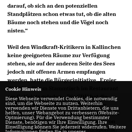
darauf, ob sich an den potenziellen
Standplätzen schon etwas tut, ob die alten
Bäume noch stehen und die Vögel noch
nisten.“
Weil den Windkraft-Kritikern in Kallinchen
keine geeigneten Räume zur Verfügung
stehen, sie auf der anderen Seite des Sees
jedoch mit offenen Armen empfangen
werden, hatte die Bürgerinitiative „Freier
Wald“ zu ihrem Stammtisch im Restaurant
Cookie Hinweis
am Golfplatz geladen. „Die CDU hat die
Diese Webseite verwendet Cookies, die notwendig
sind, um die Webseite zu nutzen. Weiterhin
frühen energiepolitischen Beschlüsse
verwenden wir Dienste von Drittanbietern, die uns
helfen, unser Webangebot zu verbessern (Website-
mitgetragen“, begrüßte der Vorsitzende der
Optmierung). Für die Verwendung bestimmter
Initiative, Detlef Gurczik, seine Gäste von
Dienste, benötigen wir Ihre Einwilligung. Ihre
Einwilligung können Sie jederzeit widerrufen. Weitere
den Oppositionsbänken der Landespolitik.
Informationen finden Sie in unserer